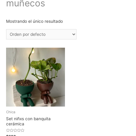
muñecos
Mostrando el único resultado
Chica
Set niñxs con banquita
cerámica
Valorado