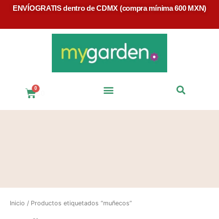
ENVÍOGRATIS dentro de CDMX (compra mínima 600 MXN)
$
0
Preguntas Frecuentes
Inicio
/ Productos etiquetados “muñecos”