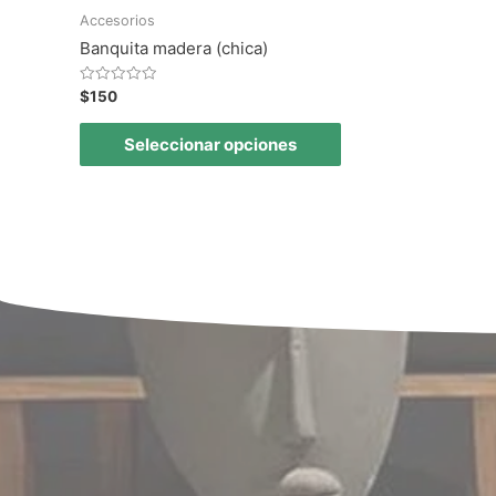
Accesorios
Banquita madera (chica)
Valorado
$
150
en
0
de
Seleccionar opciones
5