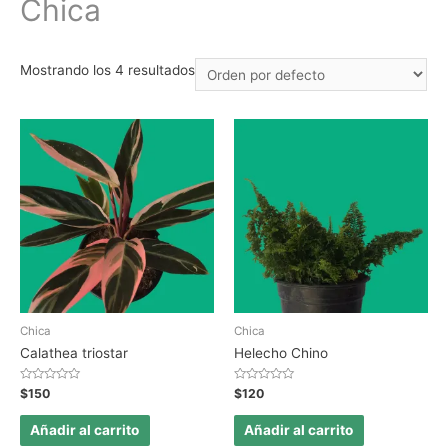
Chica
Mostrando los 4 resultados
Chica
Chica
Calathea triostar
Helecho Chino
Valorado
Valorado
$
150
$
120
en
en
0
0
de
de
Añadir al carrito
Añadir al carrito
5
5