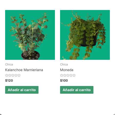
Chica
Chica
Kalanchoe Marnieriana
Moneda
Valorado
Valorado
$
120
$
100
en
en
0
0
de
de
Añadir al carrito
Añadir al carrito
5
5