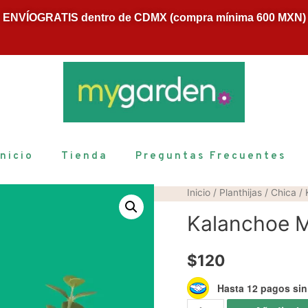
ENVÍOGRATIS dentro de CDMX (compra mínima 600 MXN)
Inicio
Tienda
Preguntas Frecuentes
Inicio
/
Planthijas
/
Chica
/ 
Kalanchoe M
$
120
Hasta 12 pagos sin 