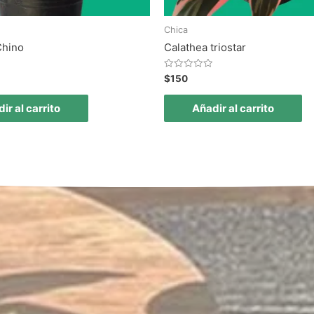
Chica
Chino
Calathea triostar
Valorado
$
150
en
0
de
ir al carrito
Añadir al carrito
5