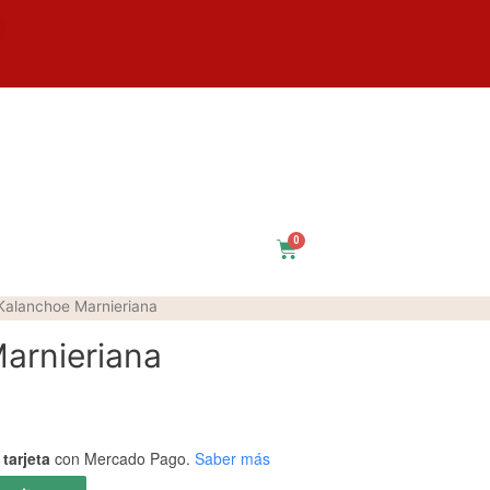
$
0
Kalanchoe Marnieriana
arnieriana
tarjeta
con Mercado Pago.
Saber más