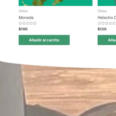
Chica
Chica
Moneda
Helecho 
Valorado
Valorado
$
100
$
120
en
en
0
0
de
de
Añadir al carrito
Añad
5
5