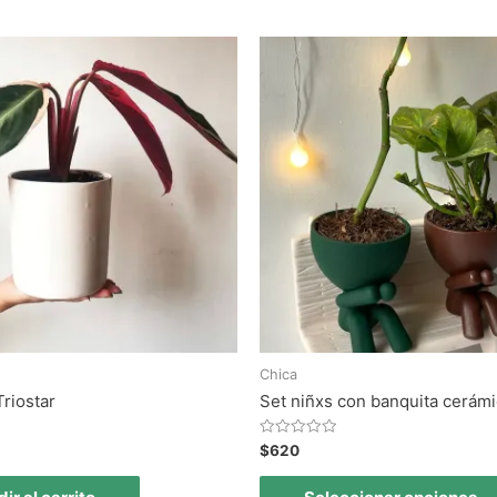
Chica
Triostar
Set niñxs con banquita cerám
Valorado
$
620
en
0
de