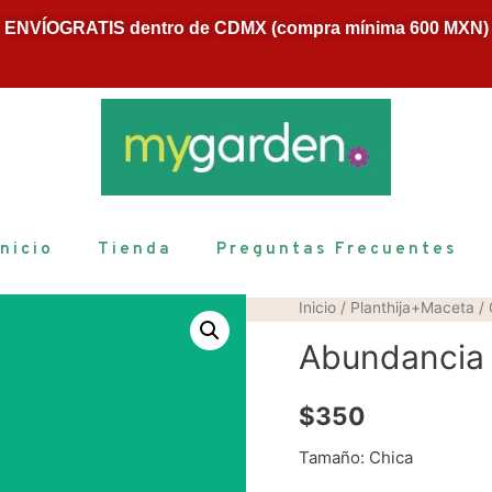
ENVÍOGRATIS dentro de CDMX (compra mínima 600 MXN)
Inicio
Tienda
Preguntas Frecuentes
Inicio
/
Planthija+Maceta
/
Abundancia 
$
350
Tamaño: Chica