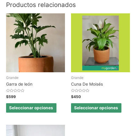
Productos relacionados
Grande
Grande
Garra de león
Cuna De Moisés
Valorado
Valorado
$
599
$
450
en
en
0
0
de
de
Seleccionar opciones
Seleccionar opciones
5
5