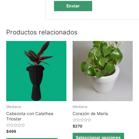
Productos relacionados
Mediana
Mediana
Cabezota con Calathea
Corazón de María
Triostar
Valorado
$
270
en
Valorado
$
499
0
en
de
Seleccionar opciones
0
5