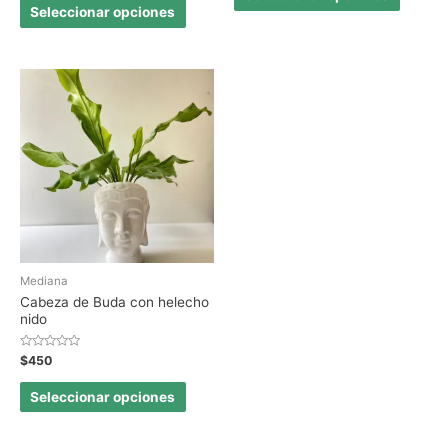
de
Seleccionar opciones
5
Mediana
Cabeza de Buda con helecho
nido
Valorado
$
450
en
0
de
Seleccionar opciones
5