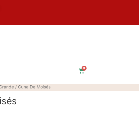
$
0
Grande
/ Cuna De Moisés
isés