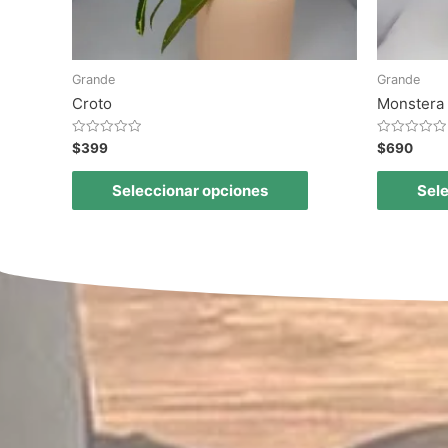
Grande
Grande
Croto
Monstera 
Valorado
Valorado
$
399
$
690
en
en
0
0
de
de
Seleccionar opciones
Sel
5
5