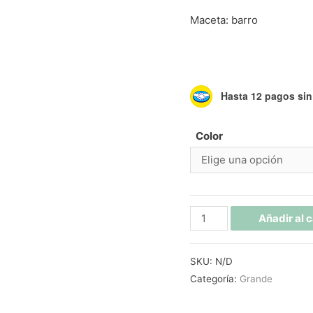
Maceta: barro
Hasta 12 pagos sin 
Color
Añadir al c
SKU:
N/D
Categoría:
Grande