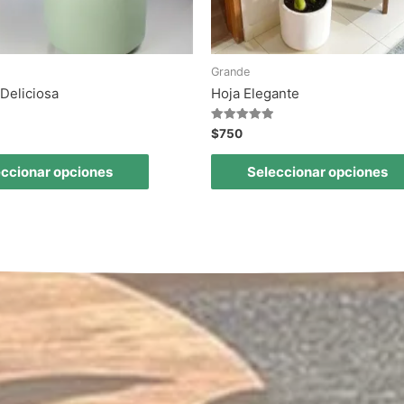
Grande
Deliciosa
Hoja Elegante
Valorado en
$
750
5.00
de 5
eccionar opciones
Seleccionar opciones