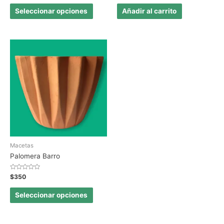
0
0
de
de
Seleccionar opciones
Añadir al carrito
5
5
Macetas
Palomera Barro
Valorado
$
350
en
0
de
Seleccionar opciones
5