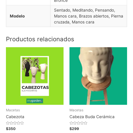
Bronce
Sentado, Meditando, Pensando,
Modelo
Manos cara, Brazos abiertos, Pierna
cruzada, Manos cara
Productos relacionados
Macetas
Macetas
Cabezota
Cabeza Buda Cerámica
Valorado
Valorado
$
350
$
299
en
en