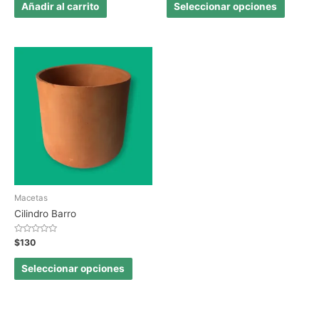
de
de
Añadir al carrito
Seleccionar opciones
5
5
Macetas
Cilindro Barro
Valorado
$
130
en
0
de
Seleccionar opciones
5