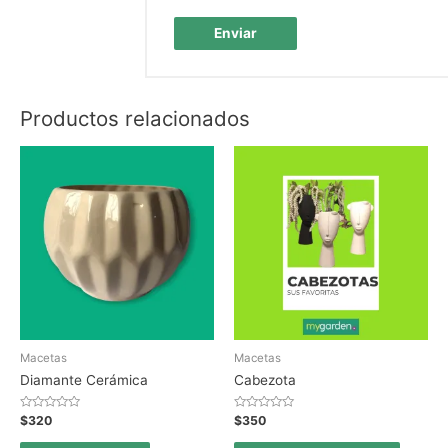
Productos relacionados
Macetas
Macetas
Diamante Cerámica
Cabezota
Valorado
Valorado
$
320
$
350
en
en
0
0