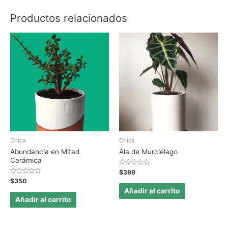
Productos relacionados
Chica
Chica
Abundancia en Mitad
Ala de Murciélago
Cerámica
Valorado
$
399
en
Valorado
$
350
0
en
de
Añadir al carrito
0
5
de
Añadir al carrito
5