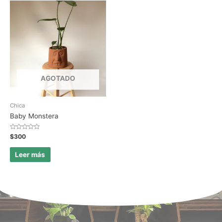
AGOTADO
Chica
Baby Monstera
Valorado
$
300
en
0
de
Leer más
5