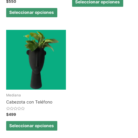
Valorado
$
550
Seleccionar opciones
en
0
de
Seleccionar opciones
5
Mediana
Cabezota con Teléfono
Valorado
$
499
en
0
de
Seleccionar opciones
5