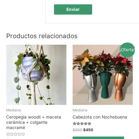
Productos relacionados
¡Oferta!
Mediana
Mediana
Ceropegia woodii + maceta
Cabezota con Nochebuena
cerámica + colgante
macramé
Valorado en
$
500
$
450
5.00
de 5