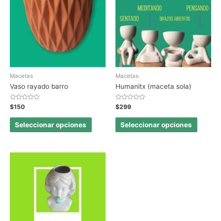
Macetas
Macetas
Vaso rayado barro
Humanitx (maceta sola)
Valorado
Valorado
$
150
$
299
en
en
0
0
de
de
Seleccionar opciones
Seleccionar opciones
5
5