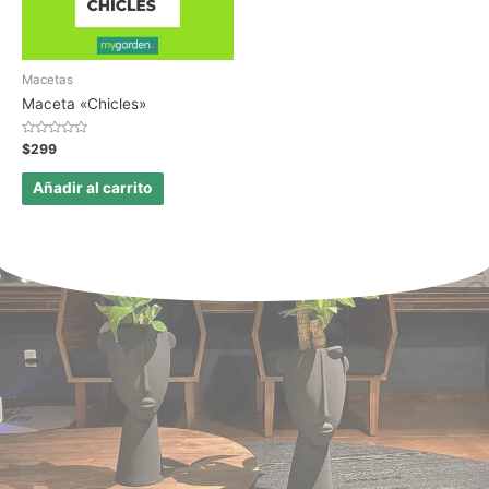
Macetas
Maceta «Chicles»
Valorado
$
299
en
0
de
Añadir al carrito
5