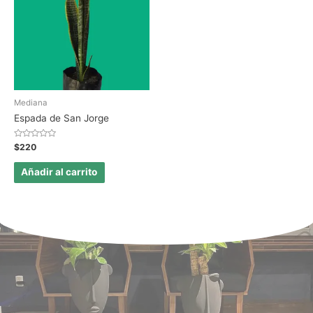
Mediana
Espada de San Jorge
Valorado
$
220
en
0
de
Añadir al carrito
5