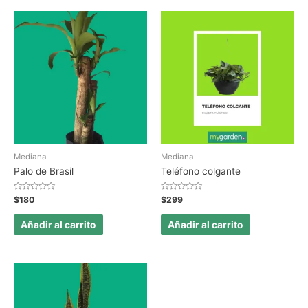
Mediana
Mediana
Palo de Brasil
Teléfono colgante
Valorado
Valorado
$
180
$
299
en
en
0
0
de
de
Añadir al carrito
Añadir al carrito
5
5