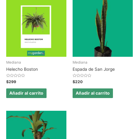
Mediana
Mediana
Helecho Boston
Espada de San Jorge
Valorado
Valorado
$
299
$
220
en
en
0
0
de
de
Añadir al carrito
Añadir al carrito
5
5