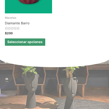
Macetas
Diamante Barro
Valorado
$
200
en
0
de
Seleccionar opciones
5