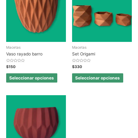
Macetas
Macetas
Vaso rayado barro
Set Origami
Valorado
Valorado
$
150
$
330
en
en
0
0
de
de
Seleccionar opciones
Seleccionar opciones
5
5